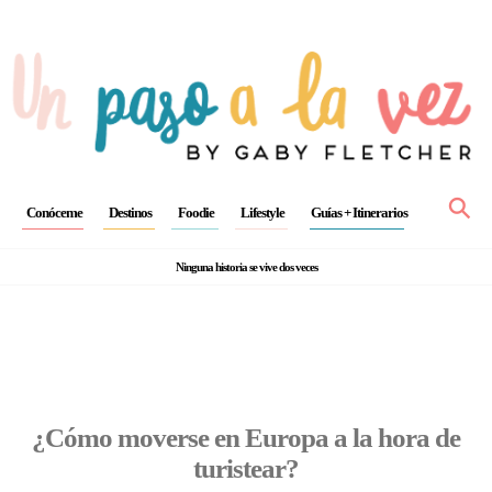
⚲
Conóceme
Destinos
Foodie
Lifestyle
Guías + Itinerarios
Ninguna historia se vive dos veces
¿Cómo moverse en Europa a la hora de
turistear?