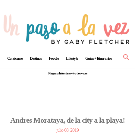
⚲
Conóceme
Destinos
Foodie
Lifestyle
Guías + Itinerarios
Ninguna historia se vive dos veces
Andres Morataya, de la city a la playa!
julio 08, 2019